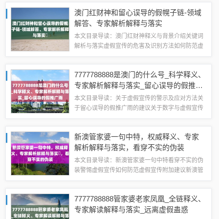
示社会上出现了一系列关于“管家婆”的热门话题，
澳门红财神和留心误导的假幌子链-领域
其中涉及到了所谓的“管家婆100期期...
解答、专家解析解释与落实​
本文目录导读：澳门红财神释义与背景介绍关键词
解析与落实虚假宣传的危害及识别方法如何防范虚
假宣传关于澳门红财神及相关虚假宣传的警示澳门
红财神释义与背景介绍澳门红财神是一个涉及博
7777788888是澳门的什么号_科学释义、
彩、财运、文化等多个领域的概念，在澳门，红...
专家解析解释与落实_留心误导的假推广
雨
本文目录导读：关于虚假宣传的警示及应对方法关
于留心误导的假推广雨的建议关于数字与虚假宣传
的关联分析关于关键词“7777788888是澳门的什么
号”，以及相关的虚假宣传警示一、关于数字
新澳管家婆一句中特，权威释义、专家
“7777788888”在澳门的意...
解析解释与落实​，看穿不实的伪装
本文目录导读：新澳管家婆一句中特看穿不实的伪
装警惕虚假宣传如何防范虚假宣传附加建议新澳管
家婆一句中特，看穿不实的伪装”的释义与警惕虚假
宣传随着互联网的普及，各种信息层出不穷，其中
7777788888管家婆老家凤凰_全链释义、
不乏一些虚假宣传，公众在面对这类信息时...
专家解读解释与落实_远离虚假蛊惑