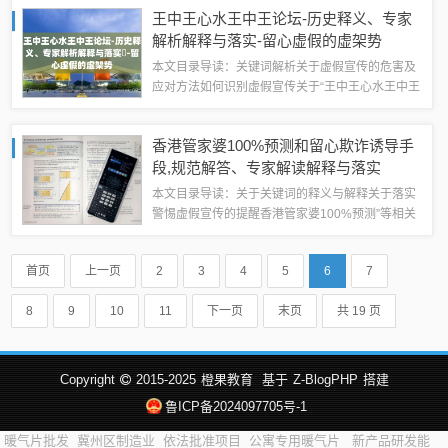
一个非常重要的议题——警惕虚假宣传，我将对一
王中王心水王中王论坛-历史释义、专家
系列关键词进行解释和深入分析，以帮助您更...
解析解释与落实​-留心虚假的虚架势
本文目录导读：关键词解析关于虚假宣传的危害及
应对方法如何识别虚假宣传关于“王中王心水王中王
论坛”的特别提醒关于关键词的全面释义、解释与落
实警惕虚假宣传的文章尊敬的读者朋友们：大家
香港管家婆100%预测和留心欺诈诱导手
好！我们将深入探讨一组关键词：“王中王...
段,规范解答、专家解读解释与落实
本文目录导读：关于关键词的释义与解释关于落实
警惕虚假宣传的提醒香港管家婆100%预测”等相关
关键词的释义、解释与落实警惕虚假宣传的提醒关
于关键词的释义与解释1、香港管家婆：“香港管家
首页
上一页
2
3
4
5
6
7
婆”这一词汇可能与香港的某种预测服...
8
9
10
11
下一页
末页
共 19 页
Copyright
2015-2025
橙果教育
基于
Z-BlogPHP
搭建
鲁ICP备2024097705号-1
暖气片批发
冀州区制造业
依法批准项目
公寓专用暖气片
新产品研发能