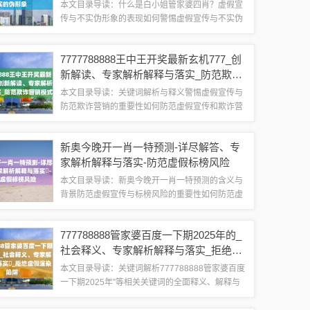
本文目录导读：什么是白小姐管家婆四肖？虚假宣
传与不实伪形象的表现如何警惕虚假宣传与不实伪
形象案例分析应对策略与建议附录提醒关于白小姐
管家婆四肖的探讨——如何警惕虚假宣传与不实伪
7777788888王中王开奖最新玄机777_创
形象近年来，随着互联网的普及，各种信息充...
新解读、专家解析解释与落实_防范欺诈
营销模式
本文目录导读：关键词解析与释义警惕虚假宣传与
防范欺诈营销的重要性如何防范虚假宣传和欺诈营
销关于数字彩票的理性购买建议关于数字彩票与虚
假宣传的防范建议关键词解析与释义关键词一：
新奥今晚开一肖一特预测-详尽解答、专
“7777788888”：这组数字在彩票领...
家解析解释与落实​-防范虚假标榜风险
本文目录导读：新奥今晚开一肖一特预测的含义与
背景防范虚假宣传与标榜风险的重要性如何防范虚
假宣传风险具体策略与建议深入解析相关话题新奥
今晚开一肖一特预测”及其相关话题的深入解析与防
777788888管家婆百度一下期2025年的_
范虚假宣传风险提醒新奥今晚开一肖一特预...
社会释义、专家解析解释与落实​_拒绝虚
假渲染陷阱
本文目录导读：关键词解析777788888管家婆百度
一下期2025年”等相关关键词的全面释义、解释与
落实警惕虚假宣传关键词解析1、777788888：这