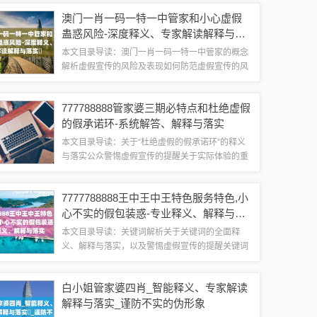
否真实的问题，以及警惕虚假宣传和假广告云的重
澳门一肖一码一特一中管家和小心虚假
要性，这是一个值得深入探讨的话题，我们...
蛊惑风险-深度释义、专家解读解释与落
实​
本文目录导读：澳门一肖一码一特一中管家的概念
解析虚假宣传的风险及表现如何防范虚假宣传的风
险相关案例分析呼吁与倡导关于澳门一肖一码一特
一中管家及虚假宣传的风险提醒澳门一肖一码一特
777788888管家婆三期必特点和杜绝虚假
一中管家的概念解析澳门一肖一码一特一中管...
的假承诺环-系统解答、解释与落实
本文目录导读：关于“杜绝虚假的假承诺环”的释义
与落实公众警惕虚假宣传的提醒关于实际体验的重
要性关于关键词“777788888管家婆三期必特点、
杜绝虚假的假承诺环”的释义、解释与落实，以及公
7777788888王中王中王特色服务特色,小
众警惕虚假宣传的提醒一、77...
心不实的假包装惑-专业释义、解释与落
实
本文目录导读：关键词解析关于关键词的全面释
义、解释与落实，以及警惕虚假宣传的提醒关键词
解析1、7777788888：此数字组合可能是一个特定
的标识或代号，具体含义需结合上下文或相关背景
白小姐管家婆四肖_智能释义、专家解读
来理解。2、王中王中王：这一词组...
解释与落实​_谨防不实的伪形象