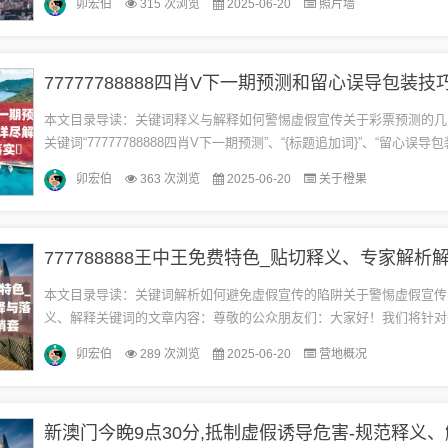
卯宏伯
315 次浏览
2025-06-20
照片墙
确...
本文目录导读：关键词释义与解释如何警惕虚假宣传关于彩票预测的几
关键词“77777788888四肖V下一期预测”、“{标题追加词}”、“留心误导
面释义、解释与落实警惕虚假宣传随着互联网和社交媒体...
卯宏伯
363 次浏览
2025-06-20
关于橙果
本文目录导读：关键词解析如何避免虚假宣传的陷阱关于警惕虚假宣传
义、解释关键词的文章内容：尊敬的公众朋友们：大家好！我们将针对
进行详细的释义和解释，并特别提醒大家警惕虚假宣传，这组关键词是：“77
卯宏伯
289 次浏览
2025-06-20
营地概况