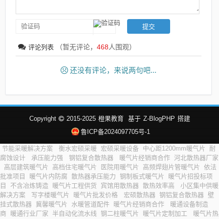
（暂无评论，
468
人围观）
评论列表
还没有评论，来说两句吧...
Copyright
2015-2025
橙果教育
基于
Z-BlogPHP
搭建
鲁ICP备2024097705号-1
节能采暖解决方案
衡水宏硕采暖
宏硕采暖设备
中心距1200mm暖气片
耐
腐蚀设计
承压能力强
钢铝复合散热器
暖气片经销商合作
河北散热器厂家
高层建筑暖气片
高档住宅暖气片
医院用暖气片
高频焊翅片管暖气片
依法
批准项目
暖气片内防腐
散热器承压能力
钢制板式暖气片
暖气片招投标项
目
不含冶炼铸造
暖气片工程供货
宾馆用散热器
散热效率高
小区集中供暖
解决方案
写字楼暖气片
暖气片批发价格
宏硕散热器
钢铝复合散热器
壁
挂式散热器
冀馨暖气片
水暖管道配件
暖气片经销商合作
暖通设备制造
商
暖通行业厂家
半自动化流水线
钢二柱暖气片
暖气片定制加工
暖气片热