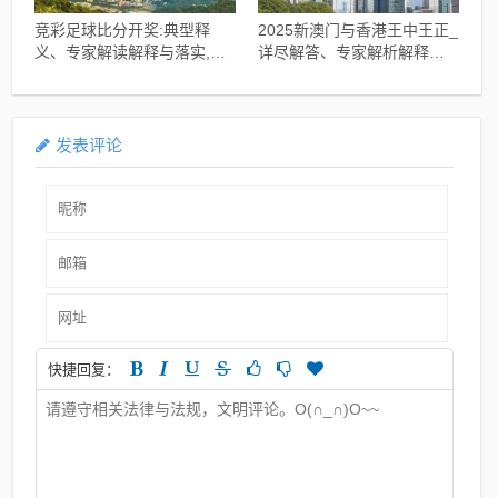
竞彩足球比分开奖:典型释
2025新澳门与香港王中王正_
义、专家解读解释与落实​,远
详尽解答、专家解析解释与
离虚假承诺沼
落实_留心误导包装技巧
发表评论
快捷回复：