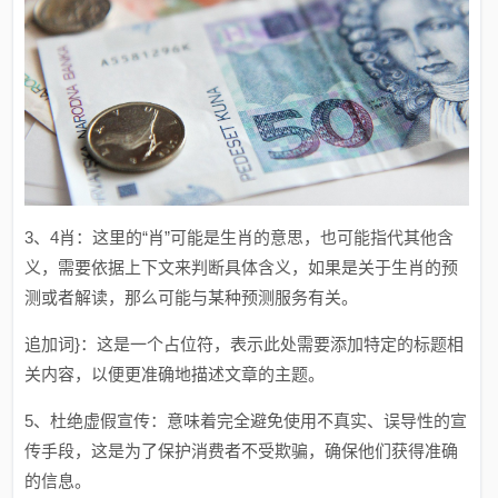
3、4肖：这里的“肖”可能是生肖的意思，也可能指代其他含
义，需要依据上下文来判断具体含义，如果是关于生肖的预
测或者解读，那么可能与某种预测服务有关。
追加词}：这是一个占位符，表示此处需要添加特定的标题相
关内容，以便更准确地描述文章的主题。
5、杜绝虚假宣传：意味着完全避免使用不真实、误导性的宣
传手段，这是为了保护消费者不受欺骗，确保他们获得准确
的信息。