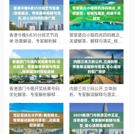
香港今晚9点35分综艺节目
管家婆白小姐四肖四码概达_
单:效果解读、专家解析解释
关键解答、解释与落实_规避
与落实,留心误导的假推广雨
不实鼓吹
香港澳门今晚开奖结果号码:
内部三肖三码公开,立体剖
优化解答、专家解析解释与
析、专家解读解释与落实,留
落实​,规避误导的假包装纸
心误导的假广告梦