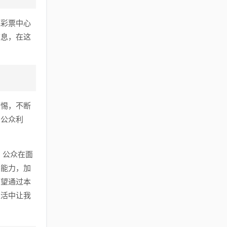
充彩票中心
信息，在这
警惕，不断
护公众利
，公众在面
的能力，加
希望通过本
生活中让我