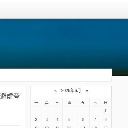
«
2025年6月
»
躲避虚夸
一
二
三
四
五
六
日
1
2
3
4
5
6
7
8