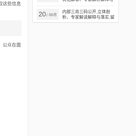
取这些信息
落实​,规避误导的假包装纸
内部三肖三码公开,立体剖
20
06月
/
析、专家解读解释与落实,留
心误导的假广告梦
，公众在面