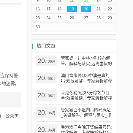
9
10
11
12
13
14
15
16
17
18
19
20
21
22
23
24
25
26
27
28
29
30
热门文章
管家婆一句中特7吗,核心解
20
06月
/
答、解释与落实,远离虚假的
假承诺牌
，应保持警
澳门管家婆100中澳是真的
20
06月
/
吗:规范解答、专家解析解释
夸的迷雾。
与落实,警惕虚假的假广告云
香港今晚9点35分综艺节目
20
06月
/
单:效果解读、专家解析解释
与落实,留心误导的假推广雨
管家婆白小姐四肖四码概达
20
06月
/
_关键解答、解释与落实_规
动，公众需
避不实鼓吹
香港澳门今晚开奖结果号码:
20
06月
/
优化解答、专家解析解释与