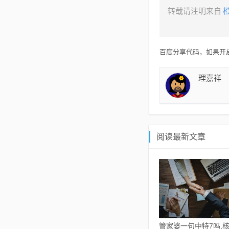
转载请注明来自
百度分享代码，如果开启
理嘉祥
阅读最新文章
管家婆一句中特7吗,