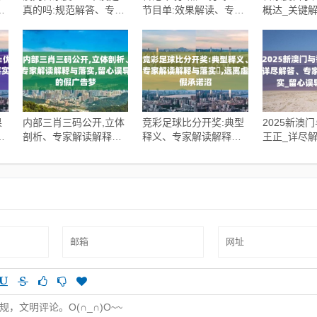
远
真的吗:规范解答、专家
节目单:效果解读、专家
概达_关键
解析解释与落实,警惕虚
解析解释与落实,留心误
落实_规避
假的假广告云
导的假推广雨
果
内部三肖三码公开,立体
竞彩足球比分开奖:典型
2025新澳
解
剖析、专家解读解释与
释义、专家解读解释与
王正_详尽
导
落实,留心误导的假广告
落实​,远离虚假承诺沼
析解释与落
梦
包装技巧