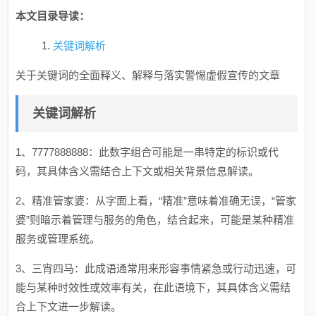
本文目录导读：
关键词解析
关于关键词的全面释义、解释与落实警惕虚假宣传的文章
关键词解析
1、7777888888：此数字组合可能是一串特定的标识或代
码，其具体含义需结合上下文或相关背景信息解读。
2、精准管家婆：从字面上看，“精准”意味着准确无误，“管家
婆”则暗示着管理与服务的角色，结合起来，可能是某种精准
服务或管理系统。
3、三宵四马：此成语通常用来形容事情紧急或行动迅速，可
能与某种时效性或效率有关，在此语境下，其具体含义需结
合上下文进一步解读。