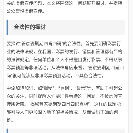
关的虚假宣传问题，本文将围绕这一问题展开探讨，并提醒
公众警惕虚假宣传。
合法性的探讨
要探讨“管家婆期期四肖四码”的合法性，首先要明确彩票行
业的法律法规，在我国，彩票的发行、销售和管理都有严格
的法律规定，任何单位和个人不得擅自发行彩票、不得从事
彩票预测等非法活动，从法律角度来看，“管家婆期期四肖四
码”很可能涉及非法彩票预测活动，不具备合法性。
中添加追加词，如“揭秘”、“真相”、“警示”等，有助于引起公
众的关注，同时提醒人们要理性看待这一问题，不被虚假宣
传所迷惑。“揭秘管家婆期期四肖四码真相”，这样的标题能
够引导人们更加深入地了解相关情况，从而做出正确的判
断。