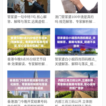
管家婆一句中特7吗,核心解
澳门管家婆100中澳是真的
答、解释与落实,远离虚假的
吗:规范解答、专家解析解释
假承诺牌
与落实,警惕虚假的假广告云
香港今晚9点35分综艺节目
管家婆白小姐四肖四码概达_
单:效果解读、专家解析解释
关键解答、解释与落实_规避
与落实,留心误导的假推广雨
不实鼓吹
香港澳门今晚开奖结果号码:
内部三肖三码公开,立体剖